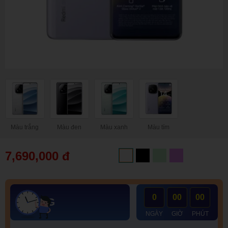
Màu trắng
Màu đen
Màu xanh
Màu tím
7,690,000 đ
0
00
00
UÀ KHỦNG
NGÀY
GIỜ
PHÚT