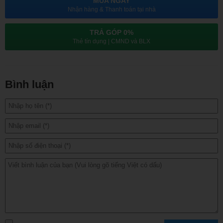
MUA NGAY
sau cho phép chụp ảnh sắc chất lượng cao, chi tiết tốt và quay
Nhận hàng & Thanh toán tại nhà
phim siêu nét. Với cảm biến chính góc rộng 50MP sử dụng cảm
biến Light Hunter 800 vốn dĩ được trang bị các mẫu điện thoại cao
TRẢ GÓP 0%
cấp của Xiaomi. Đặc biệt, với công nghệ ISO Fusion Max nâng cao
Thẻ tín dụng | CMND và BLX
13,2EV cho phạm vi xử lý ánh sáng tốt. Bất kể tình huống đủ sáng,
thiếu sáng hay cảnh đêm đều giúp cảm biến thu được nhiều ánh
sáng nhất có thể để cho ra những tấm ảnh đẹp hơn.
Bình luận
Camera thứ 2 là 8MP hỗ trợ góc siêu rộng lên tới 120° là trợ thủ
đắc lực cho chụp ảnh phong cảnh và ảnh nhóm. Cuối cùng là cảm
biến tele 50MP có khẩu độ f/2.0, tiêu cự 60mm hỗ trợ chụp ảnh cận
cảnh, zoom xa sắc nét.
Với hệ thống camera kể trên, Redmi Note 14 Pro Plus mang đến
cho người dùng khả năng chụp ảnh ấn tượng trọng mọi điều kiện
ánh sáng.
Thiết bị tích hợp camera selfie đơn 20MP ở phía trước cho phép
chụp ảnh, quay phim và đàm thoại sắc nét. Với nhiều tính năng
chụp ảnh, như HDR, chụp toàn cảnh, chế độ lọc màu, chế độ làm
đẹp khiến người dùng vừa dễ chụp vừa dễ dàng có ảnh đẹp.