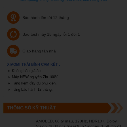
Bảo hành lên tới 12 tháng
Bao test máy 15 ngày lỗi 1 đổi 1
Giao hàng tận nhà
XIAOMI THÁI BÌNH CAM KẾT :
🔹
Không báo giá ảo.
🔹
Máy NEW nguyên Zin 100%.
🔹
Tặng kèm đầy đủ phụ kiện.
🔹
Tặng bảo hành 12 tháng.
THÔNG SỐ KỸ THUẬT
AMOLED, 68 tỷ màu, 120Hz, HDR10+, Dolby
Vision, 3000 nits (peak)6.67 inches, 1.5K (1220