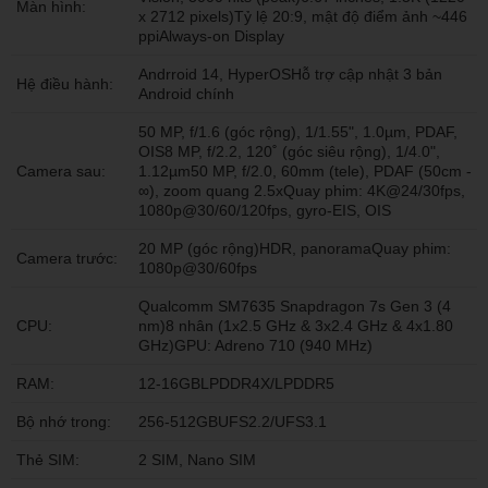
Màn hình:
x 2712 pixels)Tỷ lệ 20:9, mật độ điểm ảnh ~446
ppiAlways-on Display
Andrroid 14, HyperOSHỗ trợ cập nhật 3 bản
Hệ điều hành:
Android chính
50 MP, f/1.6 (góc rộng), 1/1.55", 1.0µm, PDAF,
OIS8 MP, f/2.2, 120˚ (góc siêu rộng), 1/4.0",
Camera sau:
1.12µm50 MP, f/2.0, 60mm (tele), PDAF (50cm -
∞), zoom quang 2.5xQuay phim: 4K@24/30fps,
1080p@30/60/120fps, gyro-EIS, OIS
20 MP (góc rộng)HDR, panoramaQuay phim:
Camera trước:
1080p@30/60fps
Qualcomm SM7635 Snapdragon 7s Gen 3 (4
CPU:
nm)8 nhân (1x2.5 GHz & 3x2.4 GHz & 4x1.80
GHz)GPU: Adreno 710 (940 MHz)
RAM:
12-16GBLPDDR4X/LPDDR5
Bộ nhớ trong:
256-512GBUFS2.2/UFS3.1
Thẻ SIM:
2 SIM, Nano SIM