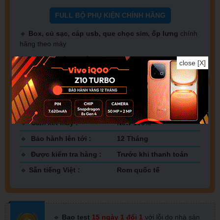
FULL BỘ PHỤ KIỆN CHÍNH HÃNG
🔹
Box, củ sạc, cáp usb, que chọc sim, ốp lưng
chính
hãng theo máy
🔹
Dán màn hình cường lực
chỉ với
100K
close [X]
DUY NHẤT tại XIAOMI THÁI BÌNH
🔹
Cam kết máy :
New 100%
🔹
Bảo hành lên tới :
12 Tháng
🔹
Được kiểm tra hàng :
Trước khi thanh toán
🔹
Sẵn tiếng Việt :
Rom quốc tế
🔹
Bao test
15 ngày
1 đổi 1
với lỗi do nhà sản