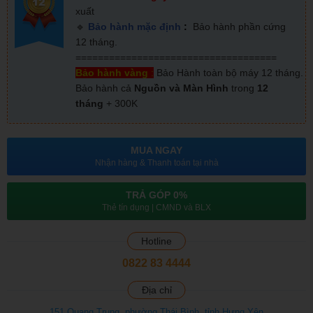
xuất
🔹
Bảo hành mặc định
:
Bảo hành phần cứng
12 tháng.
====================================
Bảo hành vàng
:
Bảo Hành toàn bộ máy 12 tháng.
Bảo hành cả
Nguồn và Màn Hình
trong
12
tháng
+ 300K
MUA NGAY
Nhận hàng & Thanh toán tại nhà
TRẢ GÓP 0%
Thẻ tín dụng | CMND và BLX
Hotline
0822 83 4444
Địa chỉ
151 Quang Trung, phường Thái Bình, tỉnh Hưng Yên