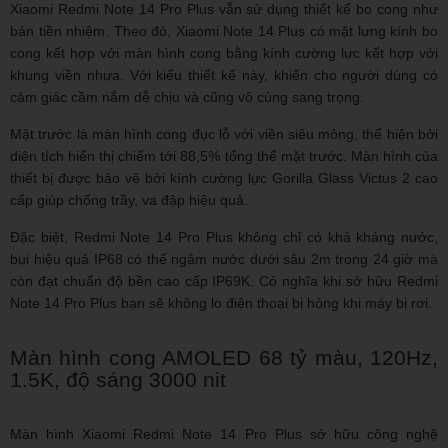
Xiaomi Redmi Note 14 Pro Plus vẫn sử dụng thiết kế bo cong như
bản tiền nhiệm. Theo đó, Xiaomi Note 14 Plus có mặt lưng kính bo
cong kết hợp với màn hình cong bằng kính cường lực kết hợp với
khung viền nhựa. Với kiểu thiết kế này, khiến cho người dùng có
cảm giác cầm nắm dễ chịu và cũng vô cùng sang trọng.
Mặt trước là màn hình cong đục lỗ với viền siêu mỏng, thể hiện bởi
diện tích hiển thị chiếm tới 88,5% tổng thể mặt trước. Màn hình của
thiết bị được bảo vệ bởi kính cường lực Gorilla Glass Victus 2 cao
cấp giúp chống trầy, va đập hiệu quả.
Đặc biệt, Redmi Note 14 Pro Plus không chỉ có khả kháng nước,
bụi hiệu quả IP68 có thể ngâm nước dưới sâu 2m trong 24 giờ mà
còn đạt chuẩn độ bền cao cấp IP69K. Có nghĩa khi sở hữu Redmi
Note 14 Pro Plus bạn sẽ không lo điện thoại bị hỏng khi máy bị rơi.
Màn hình cong AMOLED 68 tỷ màu, 120Hz,
1.5K, độ sáng 3000 nit
Màn hình Xiaomi Redmi Note 14 Pro Plus sở hữu công nghệ