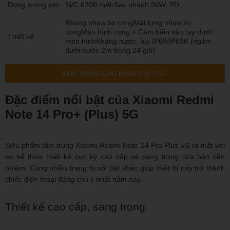
Dung lượng pin:
Si/C 6200 mAhSạc nhanh 90W, PD
Khung nhựa bo congMặt lưng nhựa bo
congMàn hình cong + Cảm biến vân tay dưới
Thiết kế:
màn hìnhKháng nước, bụi IP68/IP69K (ngâm
dưới nước 2m trong 24 giờ)
XEM THÊM CẤU HÌNH CHI TIẾT
Đặc điểm nổi bật của Xiaomi Redmi
Note 14 Pro+ (Plus) 5G
Siêu phẩm tầm trung Xiaomi Redmi Note 14 Pro Plus 5G ra mắt với
sự kế thừa thiết kế cực kỳ cao cấp và sang trọng của bản tiền
nhiệm. Cùng nhiều trang bị nổi bật khác giúp thiết bị này trở thành
chiếc điện thoại đáng chú ý nhất năm nay.
Thiết kế cao cấp, sang trọng