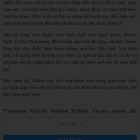
AMOLED cong với 12 bit có khả năng hiển thị tới 68 tỷ màu, giúp
màu sắc mọi hình ảnh luôn ấn tượng, sống động và chân thật theo
cách tự nhiên. Màn hình có thể sử dụng tốt trong mọi điều kiện ánh
sáng môi trường bởi độ sáng tối đa của nó đạt được 3000nit.
Vẫn sử dụng kích thước màn hình 6,67 inch quen thuộc, Redmi
Note 14 Pro Plus mang đến không gian trải đủ rộng mà kích thước
tổng thể của chiếc điện thoại không quá lớn. Đặc biệt, mọi hình
ảnh, nội dung hiển thị trên màn hình sẽ luôn là sắc nét và có độ chi
tiết cao với độ phân giải 1.5K cho mật độ điểm ảnh lên tới hơn 446
ppi.
Bên cạnh đó, Redmi còn tích hợp thêm tính năng màn hình luôn
bật giúp bạn theo dõi mọi thông tin cần thiết dễ dàng mà không cần
bật sáng màn hình.
Camera 50MP, Selfie 20MP; Quay phim 4K
siêu nét
Xem thêm
Redmi Note 14 Pro Plus sở hữu hệ thống camera 3 ống kính phía