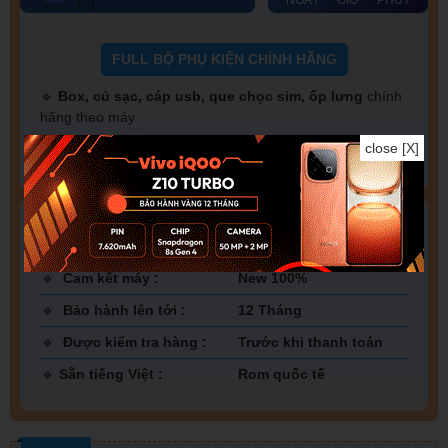
FULL BỘ PHỤ KIỆN CHÍNH HÃNG
🔹
Box, củ sạc, cáp usb, que chọc sim, ốp lưng
chính
hãng theo máy
🔹
Dán màn hình cường lực
chỉ với
100K
close [X]
DUY NHẤT tại XIAOMI THÁI BÌNH
🔹
Cam kết máy :
New 100%
🔹
Bảo hành lên tới :
12 Tháng
🔹
Được kiểm tra hàng :
Trước khi thanh toán
🔹
Sẵn tiếng Việt :
Rom quốc tế