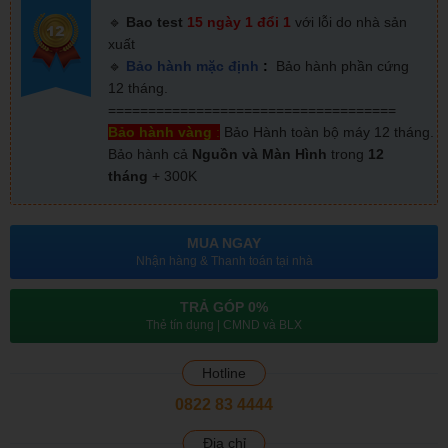
🔹
Bao test
15 ngày
1 đổi 1
với lỗi do nhà sản
xuất
🔹
Bảo hành mặc định
:
Bảo hành phần cứng
12 tháng.
====================================
Bảo hành vàng
:
Bảo Hành toàn bộ máy 12 tháng.
Bảo hành cả
Nguồn và Màn Hình
trong
12
tháng
+ 300K
MUA NGAY
Nhận hàng & Thanh toán tại nhà
TRẢ GÓP 0%
Thẻ tín dụng | CMND và BLX
Hotline
0822 83 4444
Địa chỉ