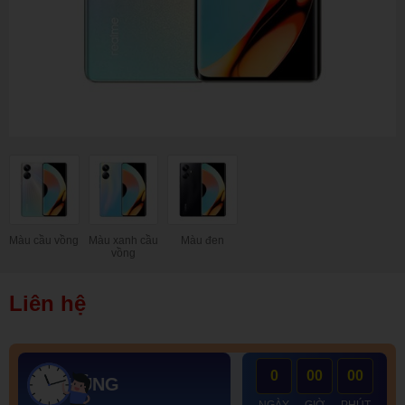
Màu cầu vồng
Màu xanh cầu
Màu đen
vồng
Liên hệ
0
00
00
QUÀ KHỦNG
NGÀY
GIỜ
PHÚT