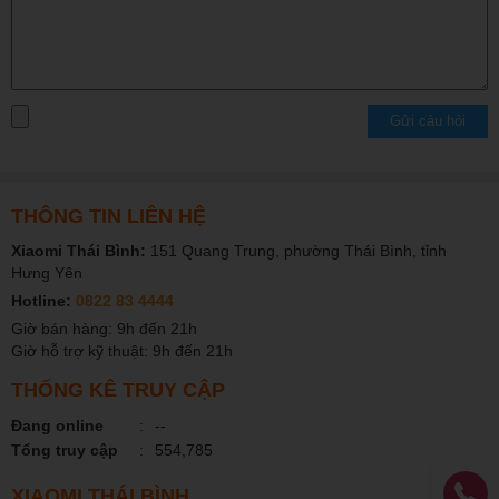
chất lượng và sống động.
Bên cạnh đó, công nghệ hiển thị 1 tỷ màu nhờ độ sâu màu 10 bit
gốc và HDR10+ góp phần mang đến chất lượng hiển thị tuyệt hảo.
Tấm nền AMOLED còn hỗ trợ làm mờ tần số cao 2160Hz tự động.
Gửi câu hỏi
Đó là PWM cao nhất trong ngành ( S22 Ultra sử dụng 480Hz ), giúp
giảm căng thẳng cho mắt khi sử dụng màn hình ở độ sáng thấp
hơn 90 nits.
THÔNG TIN LIÊN HỆ
Xiaomi Thái Bình:
151 Quang Trung, phường Thái Bình, tỉnh
Hưng Yên
Hotline:
0822 83 4444
Giờ bán hàng: 9h đến 21h
Giờ hỗ trợ kỹ thuật: 9h đến 21h
THỐNG KÊ TRUY CẬP
Đang online
:
--
Tổng truy cập
:
554,785
XIAOMI THÁI BÌNH