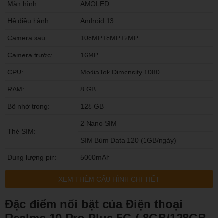
Màn hình:
AMOLED
Hệ điều hành:
Android 13
Camera sau:
108MP+8MP+2MP
Camera trước:
16MP
CPU:
MediaTek Dimensity 1080
RAM:
8 GB
Bộ nhớ trong:
128 GB
2 Nano SIM
Thẻ SIM:
SIM Bùm Data 120 (1GB/ngày)
Dung lượng pin:
5000mAh
XEM THÊM CẤU HÌNH CHI TIẾT
Đặc điểm nổi bật của Điện thoại
Realme 10 Pro Plus 5G ( 8GB/128GB