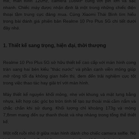
mẽ, màn hình 120Hz, camera 108MP cùng với pin lớn và sạc
nhanh. Chiếc máy được nhận định là một trong những chiếc điện
thoại tầm trung cực đáng mua. Cùng Xiaomi Thái Bình tìm hiểu
trong bài đánh giá phiên bản Realme 10 Pro Plus 5G chi tiết dưới
đây nhé.
1. Thiết kế sang trọng, hiện đại, thời thượng
Realme 10 Pro Plus 5G sở hữu thiết kế cao cấp với màn hình cong
tràn sang hai bên kiểu "thác nước" và phần cạnh viền mỏng giúp
mở rộng tối đa không gian hiển thị, đem đến trải nghiệm cực tốt
trong việc thao tác hay giải trí với màn hình.
Máy thiết kế nguyên khối mỏng, nhẹ với khung và mặt lưng bằng
nhựa, kết hợp các góc bo tròn tinh tế tạo sự thoải mái cầm nắm và
chắc chắn khi sử dụng. Khối lượng chỉ khoảng 173g và mỏng
7,8mm mang đến sự thanh thoát và nhẹ nhàng trong tổng thể thiết
kế.
Một nốt ruồi nhỏ ở giữa màn hình dành cho chiếc camera selfie. Nó