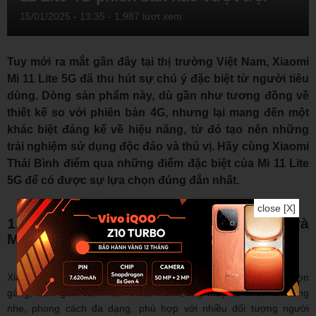
15/01/2025 - 13:35
- 1,987 lượt xem
Tuy mới ra mắt gần đây tại thị trường Việt Nam, Xiaomi
Mi 11 Lite 5G đã thu hút sự chú ý đặc biệt từ người tiêu
dùng. Dòng sản phẩm này, dù gần như tương đồng về
thiết kế so với phiên bản 4G, nhưng lại mang đến một
khác biệt đáng kể về hiệu năng, từ đó tạo nên những
trải nghiệm sử dụng độc đáo và thú vị. Hãy cùng Xiaomi
Thái Bình điểm qua những điểm đặc biệt của Mi 11 Lite
5G để có được sự lựa chọn đúng đắn nhất.
close [X]
1. So sánh giữa Xiaomi Mi 11 Lite 5G và
Mi 11 Lite 4G về thiết kế
Xiaomi Mi 11 Lite, như đã biết, trở nên nổi bật với vẻ ngoài gọn
gàng, cảm giác cầm nắm thoải mái. Dòng máy có thiết kế mỏng
nhẹ, phong cách đa dạng, phù hợp với nhiều đối tượng người