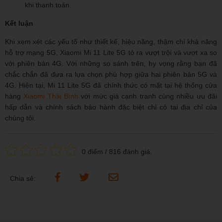
khi thanh toán.
Kết luận
Khi xem xét các yếu tố như thiết kế, hiệu năng, thậm chí khả năng
hỗ trợ mạng 5G, Xiaomi Mi 11 Lite 5G tỏ ra vượt trội và vượt xa so
với phiên bản 4G. Với những so sánh trên, hy vọng rằng bạn đã
chắc chắn đã đưa ra lựa chọn phù hợp giữa hai phiên bản 5G và
4G. Hiện tại, Mi 11 Lite 5G đã chính thức có mặt tại hệ thống cửa
hàng
Xiaomi Thái Bình
với mức giá cạnh tranh cùng nhiều ưu đãi
hấp dẫn và chính sách bảo hành đặc biệt chỉ có tại địa chỉ của
chúng tôi.
0
điểm /
816
đánh giá.
Chia sẻ: