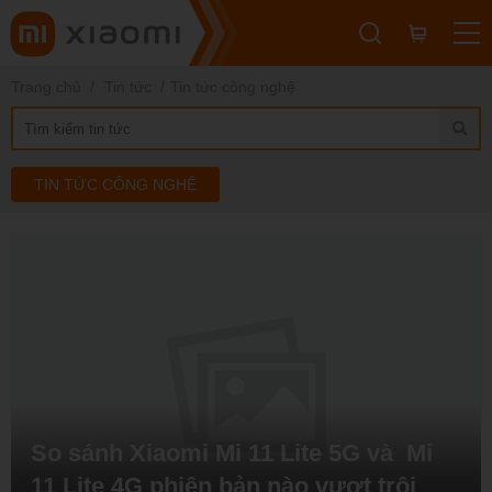
Trang chủ
Tin tức
Tin tức công nghệ
TIN TỨC CÔNG NGHỆ
So sánh Xiaomi Mi 11 Lite 5G và Mi
11 Lite 4G phiên bản nào vượt trội