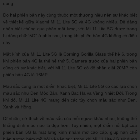
dùng.
Do hai phiên bản này cùng thuộc một thương hiệu nên sự khác biệt
về thiết kế giữa Xiaomi Mi 11 Lite 5G và 4G không nhiều. Dễ dàng
nhận biết chúng qua phần mặt lưng, với Mi 11 Lite 5G được trang
bị dòng chữ “5G” ở phía sau, trong khi phiên bản 4G không có điều
này.
Mặt kính của Mi 11 Lite 5G là Corning Gorilla Glass thế hệ 6, trong
khi phiên bản 4G là thế hệ thứ 5. Camera trước của hai phiên bản
cũng có sự khác biệt, với Mi 11 Lite 5G có độ phân giải 20MP còn
phiên bản 4G là 16MP.
Màu sắc cũng là một điểm khác biệt, Mi 11 Lite 5G có các lựa chọn
màu sắc như Đen Mộc Bản, Xanh Bạc Hà và Vàng Nhiệt Đới. Trong
khi đó, Mi 11 Lite 4G mang đến các tùy chọn màu sắc như Đen,
Xanh và Hồng.
Dĩ nhiên, sở thích về màu sắc của mỗi người khác nhau, không thể
khẳng định màu nào là đẹp hơn. Tuy nhiên, một điểm nổi bật của
phiên bản 5G là mặt lưng kính nhám mờ cao cấp, giúp hạn chế
hiện tượng bám mồ hôi và vân tay, trong khi Mi 11 Lite 4G sử dụng